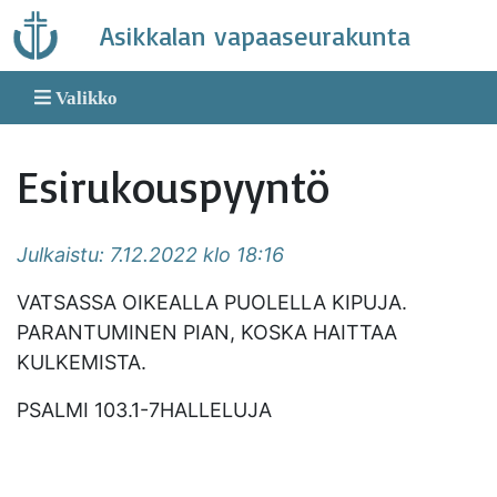
Skip
Asikkalan vapaaseurakunta
to
content
Valikko
Esirukouspyyntö
Julkaistu: 7.12.2022 klo 18:16
VATSASSA OIKEALLA PUOLELLA KIPUJA.
PARANTUMINEN PIAN, KOSKA HAITTAA
KULKEMISTA.
PSALMI 103.1-7HALLELUJA