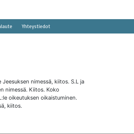
alaute
Yhteystiedot
 Jeesuksen nimessä, kiitos. S.L ja
en nimessä. Kiitos. Koko
L:le oikeutuksen oikaistuminen.
, kiitos.