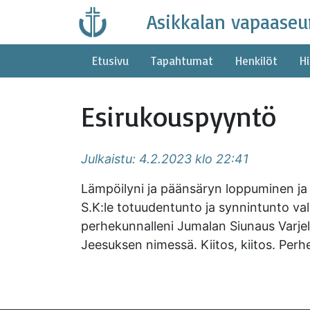
Skip
Asikkalan vapaaseu
to
content
Etusivu
Tapahtumat
Henkilöt
Hi
Esirukouspyyntö
Julkaistu: 4.2.2023 klo 22:41
Lämpöilyni ja päänsäryn loppuminen ja i
S.K:le totuudentunto ja synnintunto va
perhekunnalleni Jumalan Siunaus Varjel
Jeesuksen nimessä. Kiitos, kiitos. Per