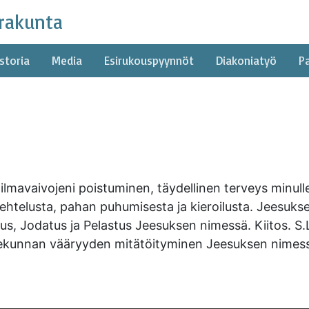
rakunta
storia
Media
Esirukouspyynnöt
Diakoniatyö
P
lmavaivojeni poistuminen, täydellinen terveys minulle
lehtelusta, pahan puhumisesta ja kieroilusta. Jeesuks
us, Jodatus ja Pelastus Jeesuksen nimessä. Kiitos. S.
hekunnan vääryyden mitätöityminen Jeesuksen nimessä