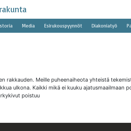
rakunta
storia
Media
Esirukouspyynnöt
Diakoniatyö
P
neen rakkauden. Meille puheenaiheota yhteistä tekemist
liikkua ulkona. Kaikki mikä ei kuuku ajatusmaailmaan p
ärkykivut poistuu