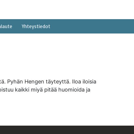
alaute
Yhteystiedot
ä. Pyhän Hengen täyteyttä. Iloa iloisia
oistuu kaikki miyä pitää huomioida ja