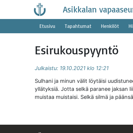
Skip
Asikkalan vapaaseu
to
content
Etusivu
Tapahtumat
Henkilöt
Hi
Esirukouspyyntö
Julkaistu: 19.10.2021 klo 12:21
Sulhani ja minun välit löytäisi uudistu
yllätyksiä. Jotta selkä paranee jaksan 
muistaa muistaisi. Selkä silmä ja pääns