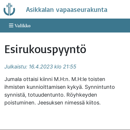
Skip
Asikkalan vapaaseurakunta
to
content
Valikko
Esirukouspyyntö
Julkaistu: 16.4.2023 klo 21:55
Jumala ottaisi kiinni M.H:n. M.H:le toisten
ihmisten kunnioittamisen kykyä. Synnintunto
synnistä, totuudentunto. Röyhkeyden
poistuminen. Jeesuksen nimessä kiitos.