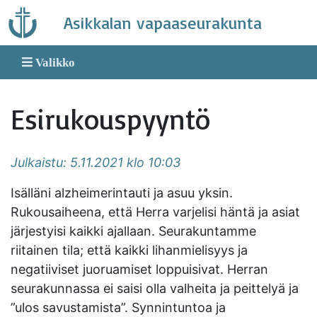
Skip
Asikkalan vapaaseurakunta
to
content
Valikko
Esirukouspyyntö
Julkaistu: 5.11.2021 klo 10:03
Isälläni alzheimerintauti ja asuu yksin.
Rukousaiheena, että Herra varjelisi häntä ja asiat
järjestyisi kaikki ajallaan. Seurakuntamme
riitainen tila; että kaikki lihanmielisyys ja
negatiiviset juoruamiset loppuisivat. Herran
seurakunnassa ei saisi olla valheita ja peittelyä ja
”ulos savustamista”. Synnintuntoa ja