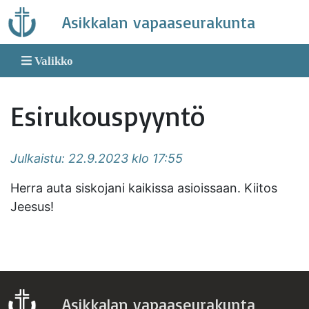
Skip
Asikkalan vapaaseurakunta
to
content
Valikko
Esirukouspyyntö
Julkaistu: 22.9.2023 klo 17:55
Herra auta siskojani kaikissa asioissaan. Kiitos
Jeesus!
Asikkalan vapaaseurakunta