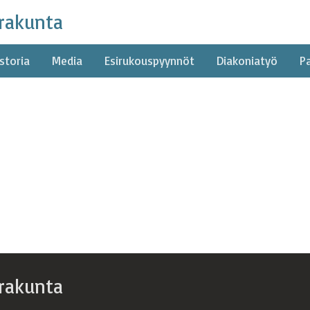
rakunta
storia
Media
Esirukouspyynnöt
Diakoniatyö
P
rakunta