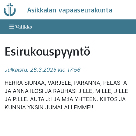
Skip
Asikkalan vapaaseurakunta
to
content
Valikko
Esirukouspyyntö
Julkaistu: 28.3.2025 klo 17:56
HERRA SIUNAA, VARJELE, PARANNA, PELASTA
JA ANNA ILOSI JA RAUHASI J:LLE, M:LLE, J:LLE
JA P:LLE. AUTA J:I JA M:IA YHTEEN. KIITOS JA
KUNNIA YKSIN JUMALALLEMME!!