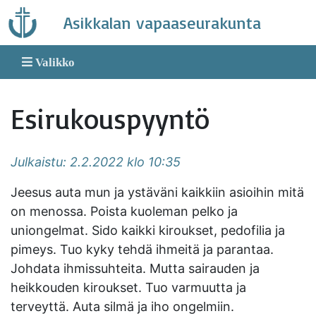
Skip
Asikkalan vapaaseurakunta
to
content
Valikko
Esirukouspyyntö
Julkaistu: 2.2.2022 klo 10:35
Jeesus auta mun ja ystäväni kaikkiin asioihin mitä
on menossa. Poista kuoleman pelko ja
uniongelmat. Sido kaikki kiroukset, pedofilia ja
pimeys. Tuo kyky tehdä ihmeitä ja parantaa.
Johdata ihmissuhteita. Mutta sairauden ja
heikkouden kiroukset. Tuo varmuutta ja
terveyttä. Auta silmä ja iho ongelmiin.