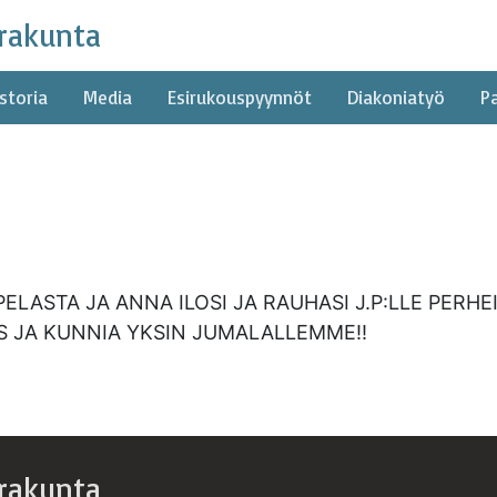
rakunta
storia
Media
Esirukouspyynnöt
Diakoniatyö
P
PELASTA JA ANNA ILOSI JA RAUHASI J.P:LLE PER
OS JA KUNNIA YKSIN JUMALALLEMME!!
rakunta