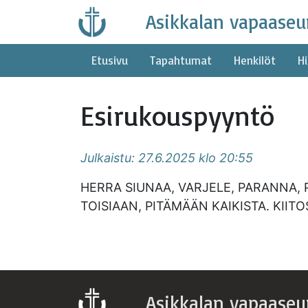
Skip
Asikkalan vapaaseu
to
content
Etusivu
Tapahtumat
Henkilöt
Hi
Esirukouspyyntö
Julkaistu: 27.6.2025 klo 20:55
HERRA SIUNAA, VARJELE, PARANNA, 
TOISIAAN, PITÄMÄÄN KAIKISTA. KIIT
Asikkalan vapaaseu