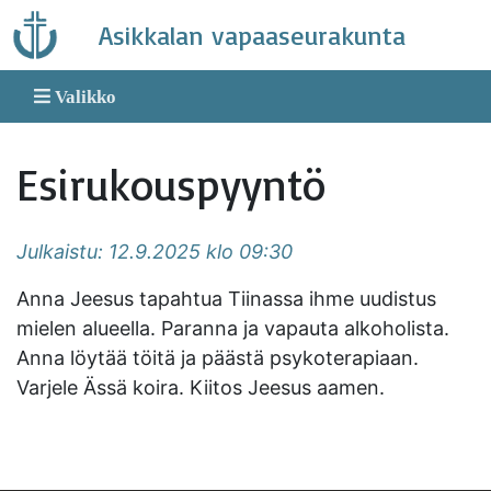
Skip
Asikkalan vapaaseurakunta
to
content
Valikko
Esirukouspyyntö
Julkaistu: 12.9.2025 klo 09:30
Anna Jeesus tapahtua Tiinassa ihme uudistus
mielen alueella. Paranna ja vapauta alkoholista.
Anna löytää töitä ja päästä psykoterapiaan.
Varjele Ässä koira. Kiitos Jeesus aamen.