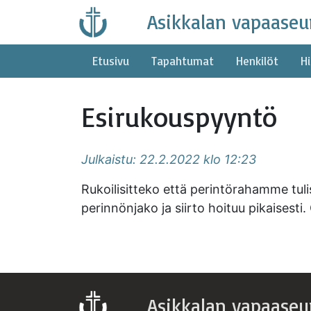
Skip
Asikkalan vapaaseu
to
content
Etusivu
Tapahtumat
Henkilöt
Hi
Esirukouspyyntö
Julkaistu: 22.2.2022 klo 12:23
Rukoilisitteko että perintörahamme tulisi
perinnönjako ja siirto hoituu pikaisesti
Asikkalan vapaaseu