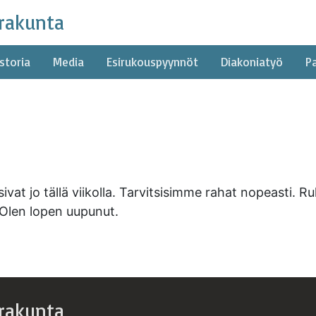
rakunta
storia
Media
Esirukouspyynnöt
Diakoniatyö
P
vat jo tällä viikolla. Tarvitsisimme rahat nopeasti. Ru
. Olen lopen uupunut.
rakunta