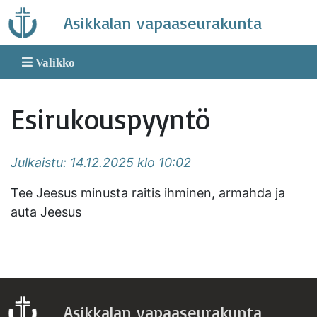
Skip
Asikkalan vapaaseurakunta
to
content
Valikko
Esirukouspyyntö
Julkaistu: 14.12.2025 klo 10:02
Tee Jeesus minusta raitis ihminen, armahda ja
auta Jeesus
Asikkalan vapaaseurakunta