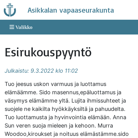
Skip
Asikkalan vapaaseurakunta
to
content
Valikko
Esirukouspyyntö
Julkaistu: 9.3.2022 klo 11:02
Tuo jeesus uskon varmuus ja luottamus
elämäämme. Sido masennus,epäluottamus ja
väsymys elämämme yltä. Lujita ihmissuhteet ja
suojele ne kaikilta hyökkäyksiltä ja pahuudelta.
Tuo luottamusta ja hyvinvointia elämään. Anna
Sun veren suoja mieleen ja kehoon. Murra
Woodoo,kiroukset ja noituus elämästämme.sido