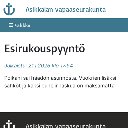
Skip
Asikkalan vapaaseurakunta
to
content
Valikko
Esirukouspyyntö
Julkaistu: 21.1.2026 klo 17:54
Poikani sai häädön asunnosta. Vuokrien lisäksi
sähköt ja kaksi puhelin laskua on maksamatta
Asikkalan vapaaseurakunta