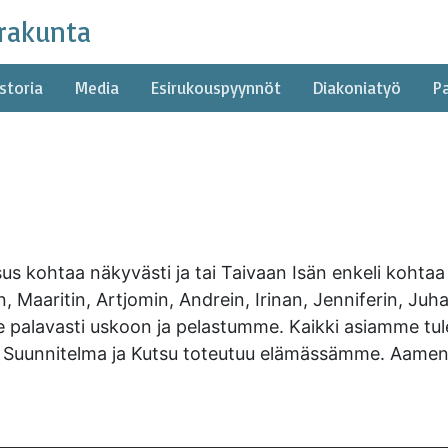
rakunta
storia
Media
Esirukouspyynnöt
Diakoniatyö
P
s kohtaa näkyvästi ja tai Taivaan Isän enkeli kohtaa n
, Maaritin, Artjomin, Andrein, Irinan, Jenniferin, Juha
mme palavasti uskoon ja pelastumme. Kaikki asiamme t
 Suunnitelma ja Kutsu toteutuu elämässämme. Aame