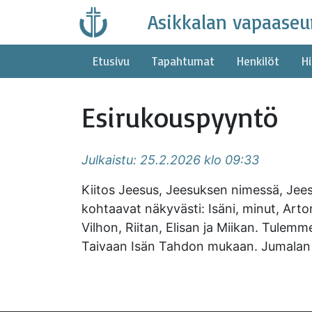
Skip
Asikkalan vapaaseu
to
content
Etusivu
Tapahtumat
Henkilöt
Hi
Esirukouspyyntö
Julkaistu: 25.2.2026 klo 09:33
Kiitos Jeesus, Jeesuksen nimessä, Jeesu
kohtaavat näkyvästi: Isäni, minut, Arton
Vilhon, Riitan, Elisan ja Miikan. Tule
Taivaan Isän Tahdon mukaan. Jumalan