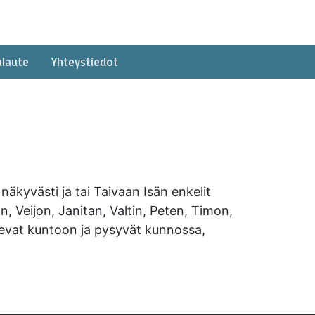
alaute
Yhteystiedot
äkyvästi ja tai Taivaan Isän enkelit
n, Veijon, Janitan, Valtin, Peten, Timon,
ulevat kuntoon ja pysyvät kunnossa,
n