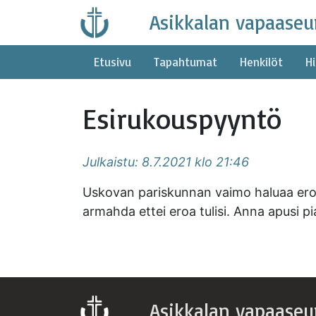
Skip
Asikkalan vapaaseu
to
content
Etusivu
Tapahtumat
Henkilöt
Hi
Esirukouspyyntö
Julkaistu: 8.7.2021 klo 21:46
Uskovan pariskunnan vaimo haluaa erota
armahda ettei eroa tulisi. Anna apusi pi
Asikkalan vapaaseu