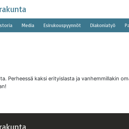
rakunta
storia
Media
Esirukouspyynnöt
Diakoniatyö
P
. Perheessä kaksi erityislasta ja vanhemmillakin om
an!
rakunta