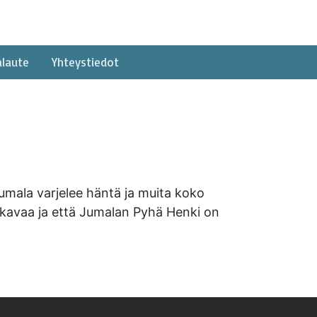
alaute
Yhteystiedot
 Jumala varjelee häntä ja muita koko
n mukavaa ja että Jumalan Pyhä Henki on