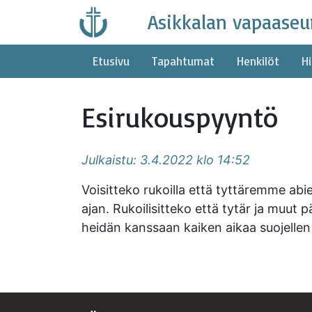
Skip
Asikkalan vapaaseu
to
content
Etusivu
Tapahtumat
Henkilöt
Hi
Esirukouspyyntö
Julkaistu: 3.4.2022 klo 14:52
Voisitteko rukoilla että tyttäremme abie
ajan. Rukoilisitteko että tytär ja muut 
heidän kanssaan kaiken aikaa suojellen j