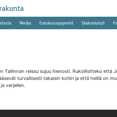
rakunta
storia
Media
Esirukouspyynnöt
Diakoniatyö
P
n Tallinnan reissu sujuu hienosti. Rukoilisitteko että
pääsevät turvallisesti takaisin kotiin ja että heillä o
a varjellen.