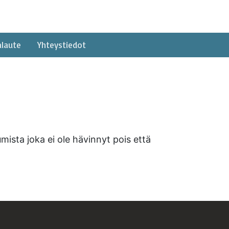
alaute
Yhteystiedot
ista joka ei ole hävinnyt pois että