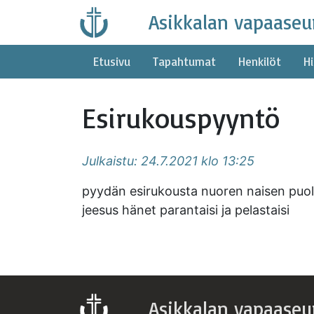
Skip
Asikkalan vapaaseu
to
content
Etusivu
Tapahtumat
Henkilöt
Hi
Esirukouspyyntö
Julkaistu: 24.7.2021 klo 13:25
pyydän esirukousta nuoren naisen puoles
jeesus hänet parantaisi ja pelastaisi
Asikkalan vapaaseu