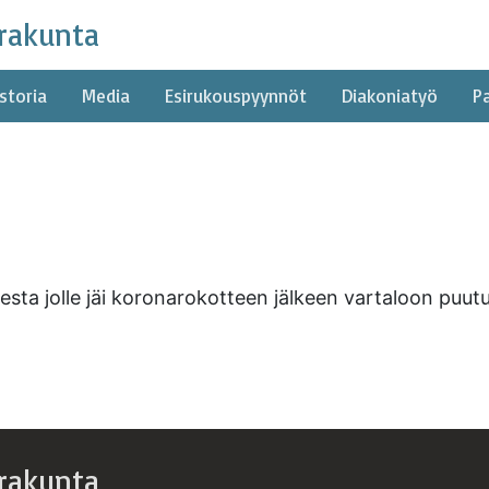
rakunta
storia
Media
Esirukouspyynnöt
Diakoniatyö
P
ta jolle jäi koronarokotteen jälkeen vartaloon puutum
rakunta