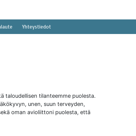
alaute
Yhteystiedot
kä taloudellisen tilanteemme puolesta.
 näkökyvyn, unen, suun terveyden,
ekä oman avioliittoni puolesta, että