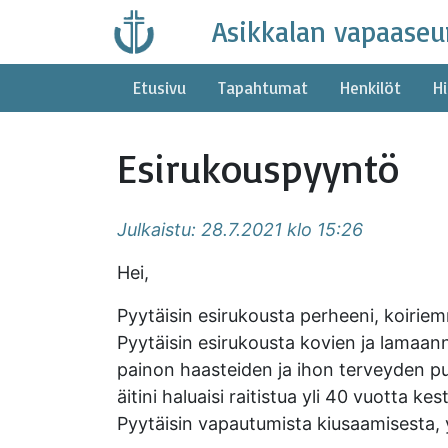
Skip
Asikkalan vapaaseu
to
content
Etusivu
Tapahtumat
Henkilöt
Hi
Esirukouspyyntö
Julkaistu: 28.7.2021 klo 15:26
Hei,
Pyytäisin esirukousta perheeni, koiriem
Pyytäisin esirukousta kovien ja lamaan
painon haasteiden ja ihon terveyden puo
äitini haluaisi raitistua yli 40 vuotta k
Pyytäisin vapautumista kiusaamisesta, 