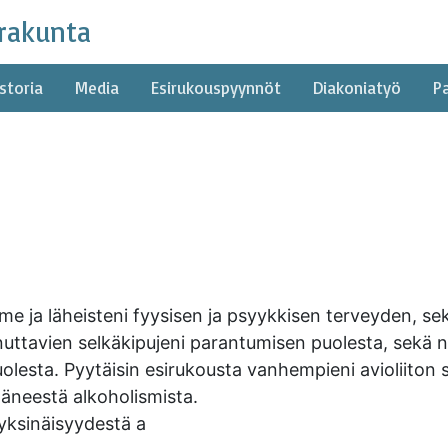
rakunta
storia
Media
Esirukouspyynnöt
Diakoniatyö
P
me ja läheisteni fyysisen ja psyykkisen terveyden, se
nuttavien selkäkipujeni parantumisen puolesta, sekä
lesta. Pyytäisin esirukousta vanhempieni avioliiton s
estäneestä alkoholismista.
yksinäisyydestä a