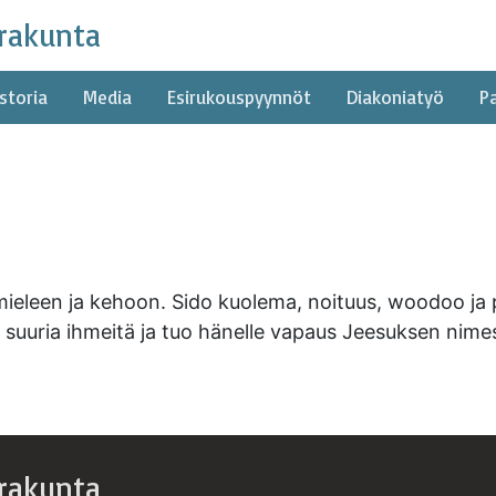
rakunta
storia
Media
Esirukouspyynnöt
Diakoniatyö
P
mieleen ja kehoon. Sido kuolema, noituus, woodoo ja p
e suuria ihmeitä ja tuo hänelle vapaus Jeesuksen nime
rakunta