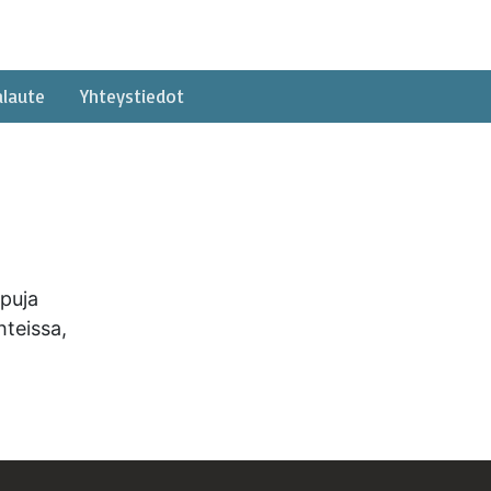
alaute
Yhteystiedot
apuja
hteissa,