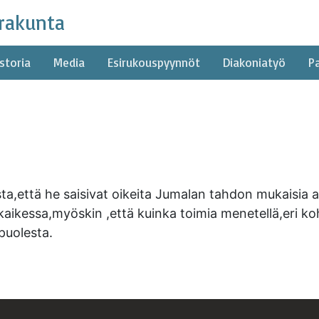
rakunta
storia
Media
Esirukouspyynnöt
Diakoniatyö
P
a,että he saisivat oikeita Jumalan tahdon mukaisia 
aikessa,myöskin ,että kuinka toimia menetellä,eri ko
puolesta.