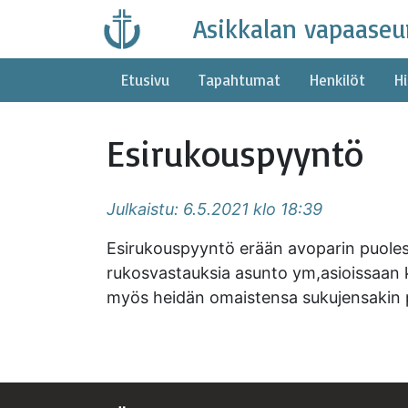
Skip
Asikkalan vapaaseu
to
content
Etusivu
Tapahtumat
Henkilöt
Hi
Esirukouspyyntö
Julkaistu: 6.5.2021 klo 18:39
Esirukouspyyntö erään avoparin puolest
rukosvastauksia asunto ym,asioissaan k
myös heidän omaistensa sukujensakin 