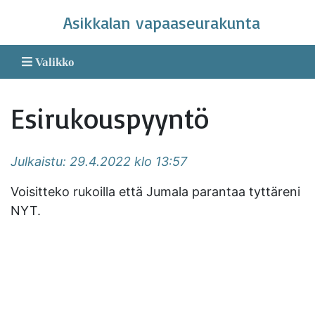
Skip
Asikkalan vapaaseurakunta
to
content
Valikko
Esirukouspyyntö
Julkaistu: 29.4.2022 klo 13:57
Voisitteko rukoilla että Jumala parantaa tyttäreni
NYT.
Asikkalan vapaaseurakunta