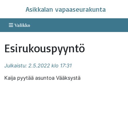
Skip
Asikkalan vapaaseurakunta
to
content
Valikko
Esirukouspyyntö
Julkaistu: 2.5.2022 klo 17:31
Kaija pyytää asuntoa Vääksystä
Asikkalan vapaaseurakunta