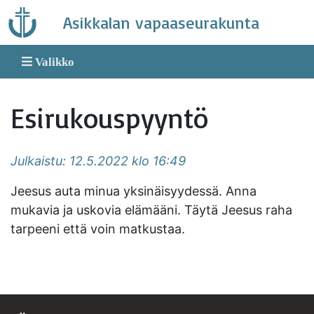
Skip
Asikkalan vapaaseurakunta
to
content
Valikko
Esirukouspyyntö
Julkaistu: 12.5.2022 klo 16:49
Jeesus auta minua yksinäisyydessä. Anna
mukavia ja uskovia elämääni. Täytä Jeesus raha
tarpeeni että voin matkustaa.