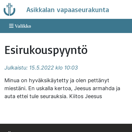
Skip
Asikkalan vapaaseurakunta
to
content
Valikko
Esirukouspyyntö
Julkaistu: 15.5.2022 klo 10:03
Minua on hyväksikäytetty ja olen pettänyt
miestäni. En uskalla kertoa, Jeesus armahda ja
auta ettei tule seurauksia. Kiitos Jeesus