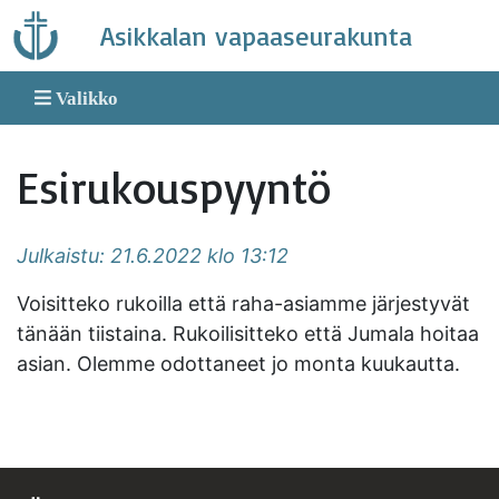
Skip
Asikkalan vapaaseurakunta
to
content
Valikko
Esirukouspyyntö
Julkaistu: 21.6.2022 klo 13:12
Voisitteko rukoilla että raha-asiamme järjestyvät
tänään tiistaina. Rukoilisitteko että Jumala hoitaa
asian. Olemme odottaneet jo monta kuukautta.