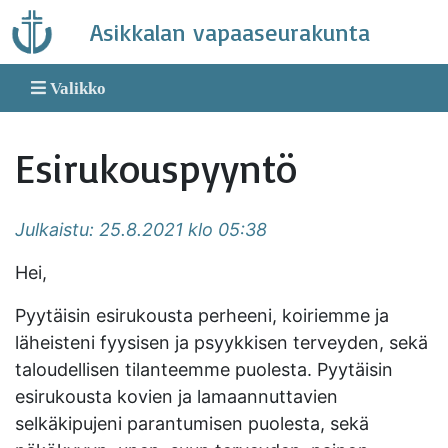
Skip
Asikkalan vapaaseurakunta
to
content
Valikko
Esirukouspyyntö
Julkaistu: 25.8.2021 klo 05:38
Hei,
Pyytäisin esirukousta perheeni, koiriemme ja
läheisteni fyysisen ja psyykkisen terveyden, sekä
taloudellisen tilanteemme puolesta. Pyytäisin
esirukousta kovien ja lamaannuttavien
selkäkipujeni parantumisen puolesta, sekä