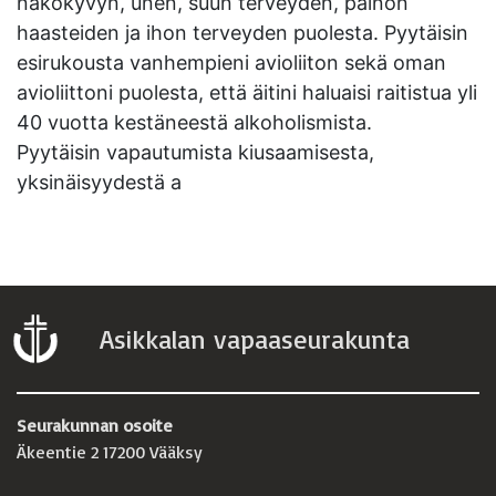
näkökyvyn, unen, suun terveyden, painon
haasteiden ja ihon terveyden puolesta. Pyytäisin
esirukousta vanhempieni avioliiton sekä oman
avioliittoni puolesta, että äitini haluaisi raitistua yli
40 vuotta kestäneestä alkoholismista.
Pyytäisin vapautumista kiusaamisesta,
yksinäisyydestä a
Asikkalan vapaaseurakunta
Seurakunnan osoite
Äkeentie 2 17200 Vääksy