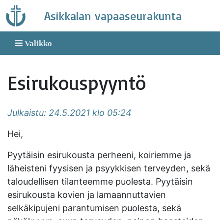
Skip
Asikkalan vapaaseurakunta
to
content
Valikko
Esirukouspyyntö
Julkaistu: 24.5.2021 klo 05:24
Hei,
Pyytäisin esirukousta perheeni, koiriemme ja
läheisteni fyysisen ja psyykkisen terveyden, sekä
taloudellisen tilanteemme puolesta. Pyytäisin
esirukousta kovien ja lamaannuttavien
selkäkipujeni parantumisen puolesta, sekä