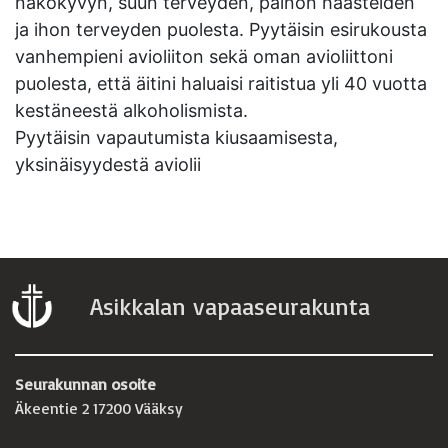
näkökyvyn, suun terveyden, painon haasteiden
ja ihon terveyden puolesta. Pyytäisin esirukousta
vanhempieni avioliiton sekä oman avioliittoni
puolesta, että äitini haluaisi raitistua yli 40 vuotta
kestäneestä alkoholismista.
Pyytäisin vapautumista kiusaamisesta,
yksinäisyydestä aviolii
Asikkalan vapaaseurakunta
Seurakunnan osoite
Äkeentie 2 17200 Vääksy