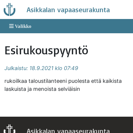
Skip
Asikkalan vapaaseurakunta
to
content
Valikko
Esirukouspyyntö
Julkaistu: 18.9.2021 klo 07:49
rukoilkaa taloustilanteeni puolesta että kaikista
laskuista ja menoista selviäisin
Asikkalan vapaaseurakunta