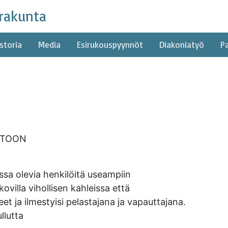
rakunta
storia
Media
Esirukouspyynnöt
Diakoniatyö
P
RTOON
ossa olevia henkilöitä useampiin
ovilla vihollisen kahleissa että
t ja ilmestyisi pelastajana ja vapauttajana.
llutta