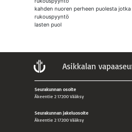
rukouspyyntö
kahden nuoren perheen puolesta jotka ov
rukouspyyntö
lasten puol
Asikkalan vapaaseu
Seurakunnan osoite
Äkeentie 2 17200 Vääksy
Seurakunnan jakeluosoite
Äkeentie 2 17200 Vääksy