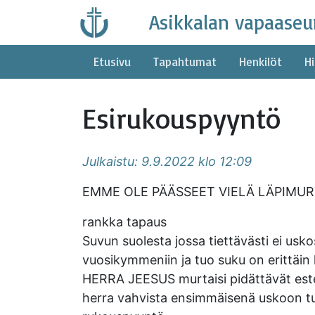
Skip
Asikkalan vapaaseu
to
content
Etusivu
Tapahtumat
Henkilöt
Hi
Esirukouspyyntö
Julkaistu: 9.9.2022 klo 12:09
EMME OLE PÄÄSSEET VIELÄ LÄPIMU
rankka tapaus
Suvun suolesta jossa tiettävästi ei usk
vuosikymmeniin ja tuo suku on erittäin k
HERRA JEESUS murtaisi pidättävät estee
herra vahvista ensimmäisenä uskoon tu