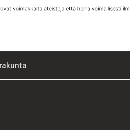
at voimakkaita ateisteja että herra voimallisesti ilme
rakunta