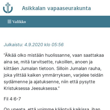
Skip
Asikkalan vapaaseurakunta
to
content
Valikko
Julkaistu: 4.9.2020 klo 05:56
”Älkää olko mistään huolissanne, vaan saattakaa
aina se, mitä tarvitsette, rukoillen, anoen ja
kiittäen Jumalan tietoon. Silloin Jumalan rauha,
joka ylittää kaiken ymmärryksen, varjelee teidän
sydämenne ja ajatuksenne, niin että pysytte
Kristuksessa Jeesuksessa.”
Fil 4:6-7
On upeata, että voimme kääntyä kaikissa, ihan