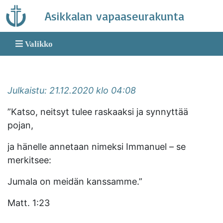
Skip
Asikkalan vapaaseurakunta
to
content
Valikko
Julkaistu: 21.12.2020 klo 04:08
”Katso, neitsyt tulee raskaaksi ja synnyttää
pojan,
ja hänelle annetaan nimeksi Immanuel – se
merkitsee:
Jumala on meidän kanssamme.”
Matt. 1:23