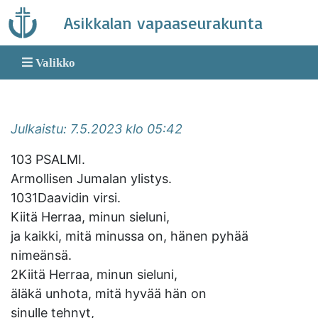
Skip
Asikkalan vapaaseurakunta
to
content
Valikko
Julkaistu: 7.5.2023 klo 05:42
103 PSALMI.
Armollisen Jumalan ylistys.
1031Daavidin virsi.
Kiitä Herraa, minun sieluni,
ja kaikki, mitä minussa on, hänen pyhää
nimeänsä.
2Kiitä Herraa, minun sieluni,
äläkä unhota, mitä hyvää hän on
sinulle tehnyt,