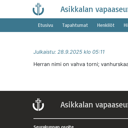
Skip
Asikkalan vapaaseu
to
content
Etusivu
Tapahtumat
Henkilöt
Hi
Julkaistu: 28.9.2025 klo 05:11
Herran nimi on vahva torni; vanhurskaa
Asikkalan vapaaseu
Seurakunnan osoite