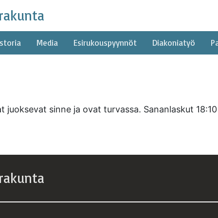
rakunta
storia
Media
Esirukouspyynnöt
Diakoniatyö
P
t juoksevat sinne ja ovat turvassa. Sananlaskut 18:10
rakunta