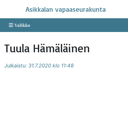
Skip
Asikkalan vapaaseurakunta
to
content
Valikko
Tuula Hämäläinen
Julkaistu: 31.7.2020 klo 11:48
Asikkalan vapaaseurakunta