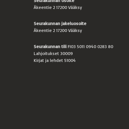
Seurakunnan osoite
Äkeentie 2 17200 Vääksy
Seurakunnan jakeluosoite
Äkeentie 2 17200 Vääksy
Seurakunnan tili
FI03 5011 0940 0283 80
Lahjoitukset 30009
Kirjat ja lehdet 51004