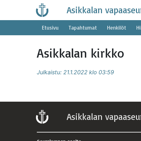
Skip
Asikkalan vapaaseu
to
content
Etusivu
Tapahtumat
Henkilöt
Hi
Asikkalan kirkko
Julkaistu: 21.1.2022 klo 03:59
Asikkalan vapaaseu