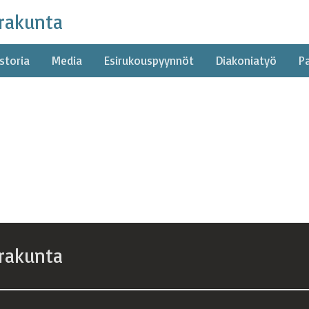
rakunta
storia
Media
Esirukouspyynnöt
Diakoniatyö
P
rakunta