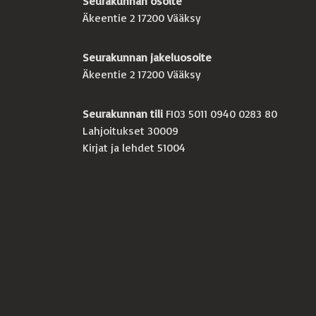
Seurakunnan osoite
Äkeentie 2 17200 Vääksy
Seurakunnan jakeluosoite
Äkeentie 2 17200 Vääksy
Seurakunnan tili
FI03 5011 0940 0283 80
Lahjoitukset 30009
Kirjat ja lehdet 51004