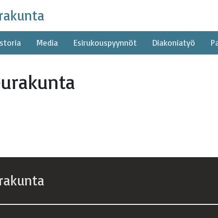
rakunta
storia
Media
Esirukouspyynnöt
Diakoniatyö
P
eurakunta
rakunta