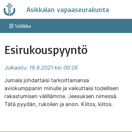
Skip
Asikkalan vapaaseurakunta
to
content
Valikko
Esirukouspyyntö
Julkaistu: 19.9.2021 klo 00:26
Jumala johdattaisi tarkoittamansa
aviokumppanin minulle ja vaikuttaisi todellisen
rakastumisen välillämme. Jeesuksen nimessä.
Tätä pyydän, rukoilen ja anon. Kiitos, kiitos.