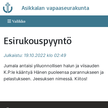
Skip
Asikkalan vapaaseurakunta
to
content
Valikko
Esirukouspyyntö
Julkaistu: 19.10.2022 klo 02:49
Jumala antaisi yliluonnollisen halun ja viisauden
K.P:le kääntyä Hänen puoleensa parannukseen ja
pelastukseen. Jeesuksen nimessä. Kiitos!