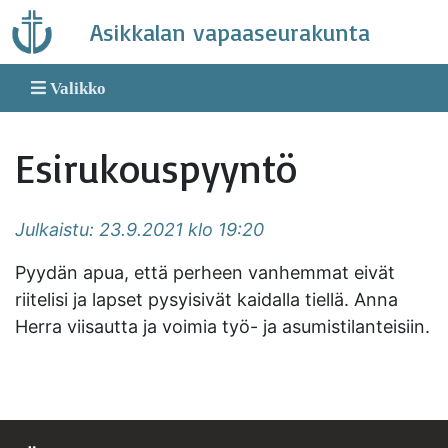
Skip
Asikkalan vapaaseurakunta
to
content
Valikko
Esirukouspyyntö
Julkaistu: 23.9.2021 klo 19:20
Pyydän apua, että perheen vanhemmat eivät
riitelisi ja lapset pysyisivät kaidalla tiellä. Anna
Herra viisautta ja voimia työ- ja asumistilanteisiin.