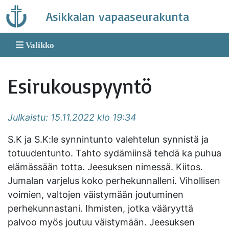
Skip
Asikkalan vapaaseurakunta
to
content
Valikko
Esirukouspyyntö
Julkaistu: 15.11.2022 klo 19:34
S.K ja S.K:le synnintunto valehtelun synnistä ja
totuudentunto. Tahto sydämiinsä tehdä ka puhua
elämässään totta. Jeesuksen nimessä. Kiitos.
Jumalan varjelus koko perhekunnalleni. Vihollisen
voimien, valtojen väistymään joutuminen
perhekunnastani. Ihmisten, jotka vääryyttä
palvoo myös joutuu väistymään. Jeesuksen