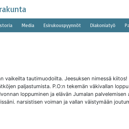
rakunta
storia
Media
Esirukouspyynnöt
Diakoniatyö
P
 vaikeilta tautimuodoilta. Jeesuksen nimessä kiitos! Si
köjen paljastumista. P.O:n tekemän väkivallan loppu
alvonnan loppuminen ja elävän Jumalan palvelemisen 
ssäni. narsistisen voiman ja vallan väistymään joutu