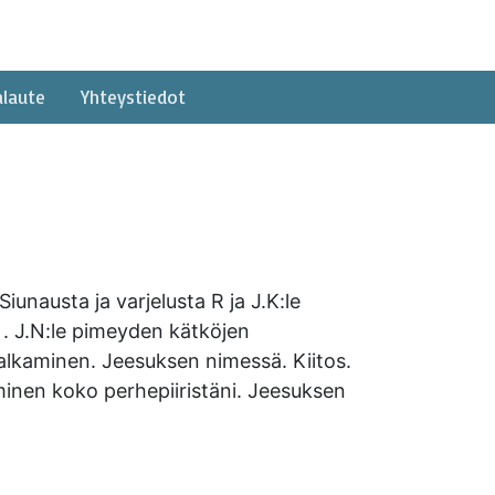
alaute
Yhteystiedot
unausta ja varjelusta R ja J.K:le
 . J.N:le pimeyden kätköjen
alkaminen. Jeesuksen nimessä. Kiitos.
minen koko perhepiiristäni. Jeesuksen