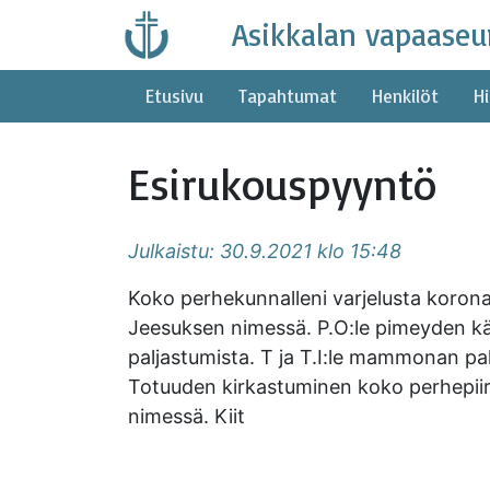
Skip
Asikkalan vapaaseu
to
content
Etusivu
Tapahtumat
Henkilöt
Hi
Esirukouspyyntö
Julkaistu: 30.9.2021 klo 15:48
Koko perhekunnalleni varjelusta koronan
Jeesuksen nimessä. P.O:le pimeyden kät
paljastumista. T ja T.I:le mammonan p
Totuuden kirkastuminen koko perhepiiri
nimessä. Kiit