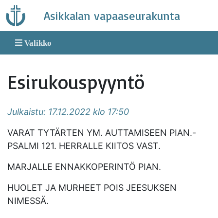
Skip
Asikkalan vapaaseurakunta
to
content
Valikko
Esirukouspyyntö
Julkaistu: 17.12.2022 klo 17:50
VARAT TYTÄRTEN YM. AUTTAMISEEN PIAN.-
PSALMI 121. HERRALLE KIITOS VAST.
MARJALLE ENNAKKOPERINTÖ PIAN.
HUOLET JA MURHEET POIS JEESUKSEN
NIMESSÄ.