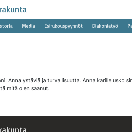
rakunta
storia
Media
Esirukouspyynnöt
Diakoniatyö
P
i. Anna ystäviä ja turvallisuutta. Anna karille usko 
tä mitä olen saanut.
rakunta