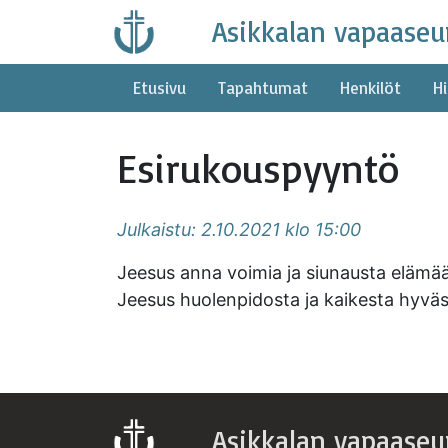
Skip
Asikkalan vapaaseu
to
content
Etusivu
Tapahtumat
Henkilöt
Hi
Esirukouspyyntö
Julkaistu: 2.10.2021 klo 15:00
Jeesus anna voimia ja siunausta elämään
Jeesus huolenpidosta ja kaikesta hyväs
Asikkalan vapaaseu