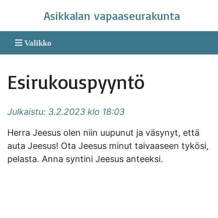
Skip
Asikkalan vapaaseurakunta
to
content
Valikko
Esirukouspyyntö
Julkaistu: 3.2.2023 klo 18:03
Herra Jeesus olen niin uupunut ja väsynyt, että
auta Jeesus! Ota Jeesus minut taivaaseen tykösi,
pelasta. Anna syntini Jeesus anteeksi.