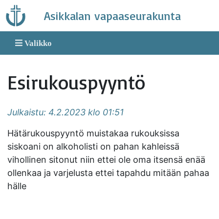
Skip
Asikkalan vapaaseurakunta
to
content
Valikko
Esirukouspyyntö
Julkaistu: 4.2.2023 klo 01:51
Hätärukouspyyntö muistakaa rukouksissa
siskoani on alkoholisti on pahan kahleissä
vihollinen sitonut niin ettei ole oma itsensä enää
ollenkaa ja varjelusta ettei tapahdu mitään pahaa
hälle