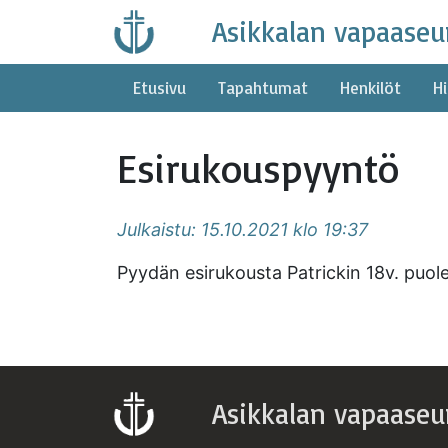
Skip
Asikkalan vapaaseu
to
content
Etusivu
Tapahtumat
Henkilöt
Hi
Esirukouspyyntö
Julkaistu: 15.10.2021 klo 19:37
Pyydän esirukousta Patrickin 18v. puol
Asikkalan vapaaseu