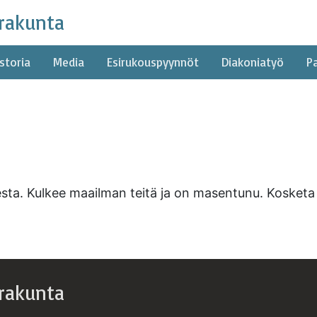
rakunta
storia
Media
Esirukouspyynnöt
Diakoniatyö
P
esta. Kulkee maailman teitä ja on masentunu. Kosketa
rakunta