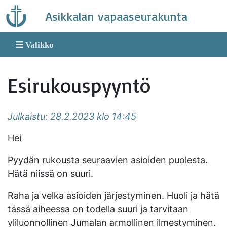
Skip
Asikkalan vapaaseurakunta
to
content
Valikko
Esirukouspyyntö
Julkaistu: 28.2.2023 klo 14:45
Hei
Pyydän rukousta seuraavien asioiden puolesta.
Hätä niissä on suuri.
Raha ja velka asioiden järjestyminen. Huoli ja hätä
tässä aiheessa on todella suuri ja tarvitaan
yliluonnollinen Jumalan armollinen ilmestyminen.