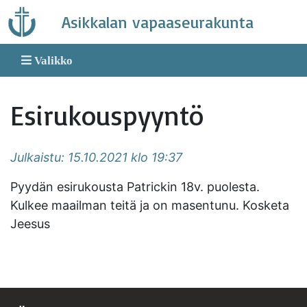
Skip
Asikkalan vapaaseurakunta
to
content
Valikko
Esirukouspyyntö
Julkaistu: 15.10.2021 klo 19:37
Pyydän esirukousta Patrickin 18v. puolesta.
Kulkee maailman teitä ja on masentunu. Kosketa
Jeesus